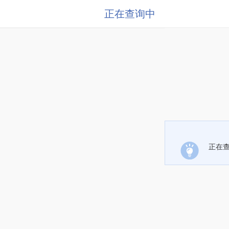
正在查询中
正在